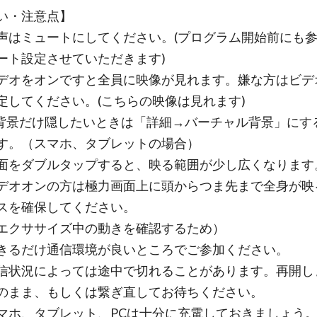
い・注意点】
声はミュートにしてください。(プログラム開始前にも
ート設定させていただきます)
デオをオンですと全員に映像が見れます。嫌な方はビデ
定してください。(こちらの映像は見れます)
だけ隠したいときは「詳細→バーチャル背景」にす
す。（スマホ、タブレットの場合）
ダブルタップすると、映る範囲が少し広くなります
オンの方は極力画面上に頭からつま先まで全身が映
スを確保してください。
ササイズ中の動きを確認するため）
きるだけ通信環境が良いところでご参加ください。
況によっては途中で切れることがあります。再開し
のまま、もしくは繋ぎ直してお待ちください。
マホ、タブレット、PCは十分に充電しておきましょう