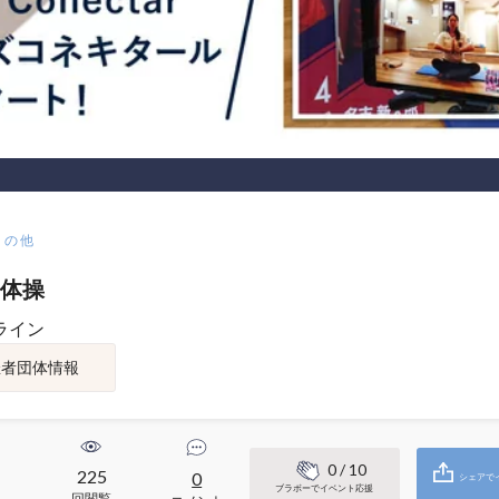
その他
体操
ライン
催者団体情報
0
/ 10
225
0
シェアで
ブラボーでイベント応援
回閲覧