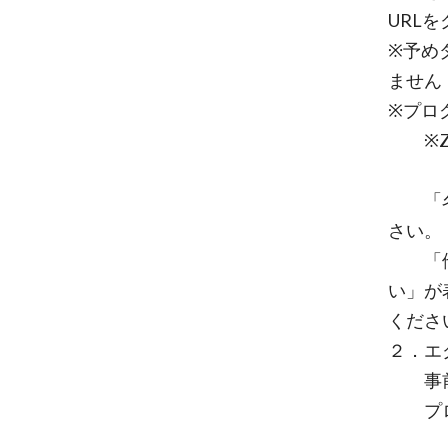
URL
※予め
ません
※プロ
※Zo
「名前
さい。
「他の
い」が
くださ
２．エ
事前
プロ