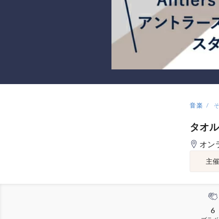
音楽
タオル
オン
主
6