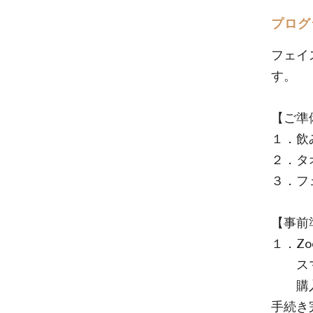
プログ
フェイ
す。
【ご準
１．飲
２．タ
３．フ
【事前
１．Z
スマホ
購入後
手続き