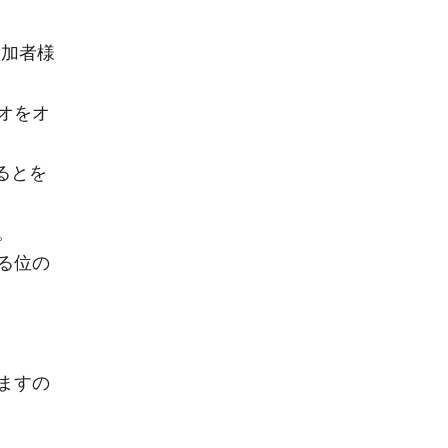
参加者様
オをオ
るとを
。
る位の
ますの
。