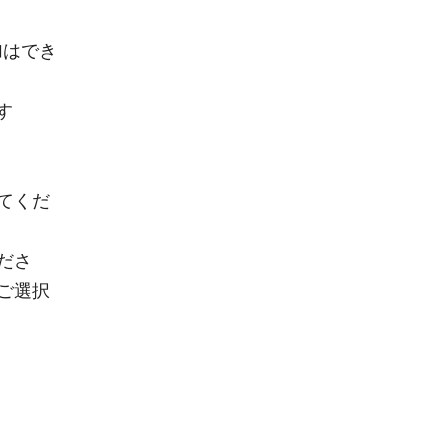
加はでき
します
てくだ
ださ
ご選択