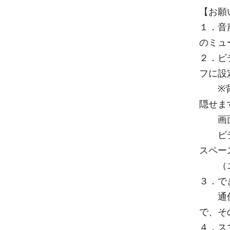
【お願
１．音
のミュ
２．ビ
フに設
※背景
隠せま
画面を
ビデオ
スペー
（エク
３．で
通信状
で、そ
４．ス