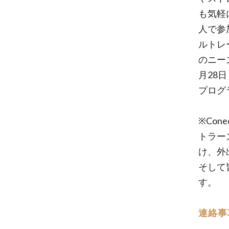
も気軽
人で参
ルトレ
のニー
月28
プログ
※Co
トラー
け、外
そして
す。
連絡事