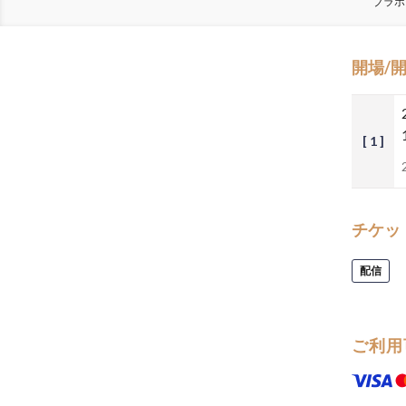
ブラボ
開場/
[ 1 ]
チケッ
配信
ご利用