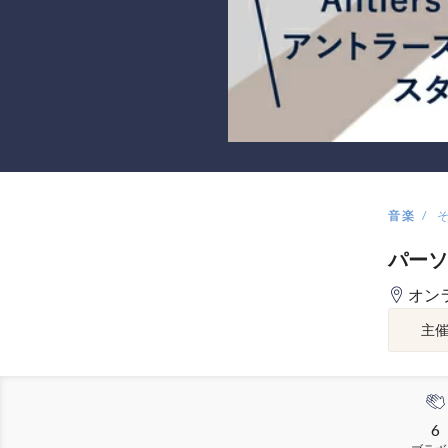
音楽
パーソ
オン
主
6