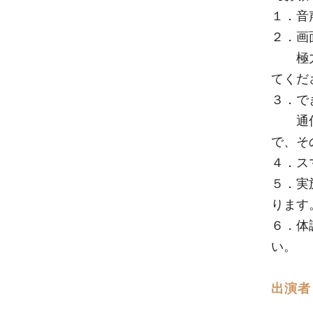
１．音
２．画
極力画
てくだ
３．で
通信状
で、そ
４．ス
５．実
ります
６．体
い。
出演者