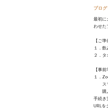
プログ
最初に
わせた
【ご準
１．飲
２．タ
【事前
１．Z
スマホ
購入後
手続き
URL