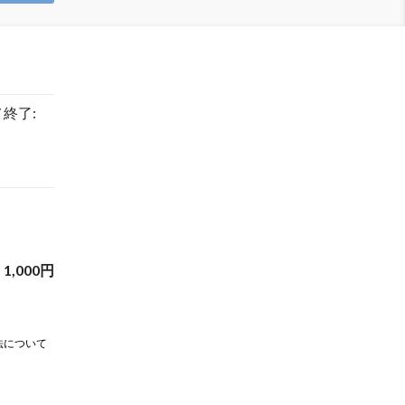
/ 終了:
1,000
円
法について