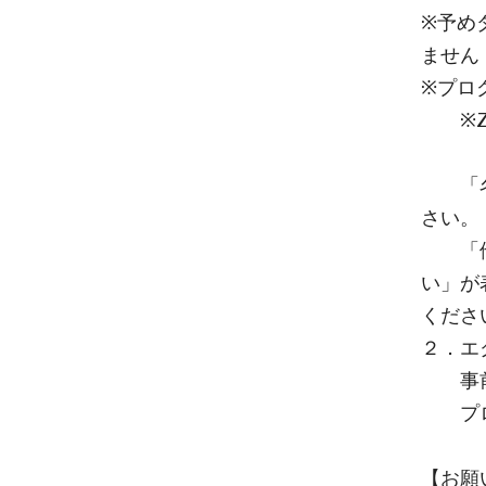
※予め
ません
※プロ
※Zo
「名前
さい。
「他の
い」が
くださ
２．エ
事前
プロ
【お願