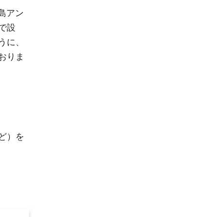
鹿島アン
で設
うに、
おりま
ど）を