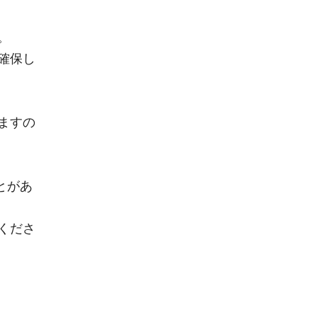
。
確保し
ますの
。
とがあ
くださ