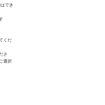
加はでき
します
てくだ
ださ
ご選択