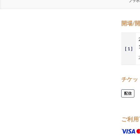
ブラボ
開場/
[ 1 ]
チケッ
配信
ご利用