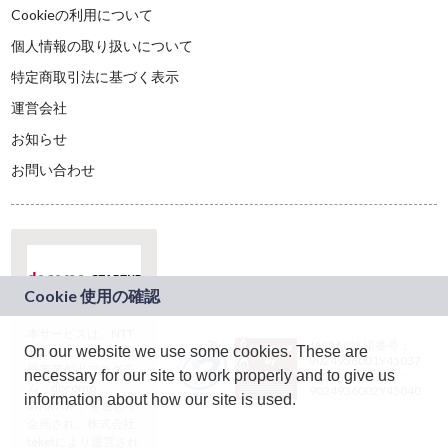
Cookieの利用について
個人情報の取り扱いについて
特定商取引法に基づく表示
運営会社
お知らせ
お問い合わせ
本サービスは、NTT
JASRAC許諾番号：
On our website we use some cookies. These are
ドコモグループの新
9024936001Y45037
規事業創出プログラ
necessary for our site to work properly and to give us
JASRAC許諾番号：
ム「docomo
9024936002Y45040
information about how our site is used.
STARTUP」を通じて
企画され、株式会社
teketにより運営され