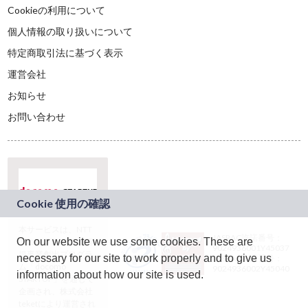
Cookieの利用について
個人情報の取り扱いについて
特定商取引法に基づく表示
運営会社
お知らせ
お問い合わせ
本サービスは、NTT
JASRAC許諾番号：
On our website we use some cookies. These are
ドコモグループの新
9024936001Y45037
規事業創出プログラ
necessary for our site to work properly and to give us
JASRAC許諾番号：
ム「docomo
9024936002Y45040
information about how our site is used.
STARTUP」を通じて
企画され、株式会社
teketにより運営され