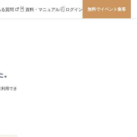
無料でイベント集客
ある質問
資料・マニュアル
ログイン
た。
在利用でき