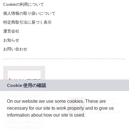
Cookieの利用について
個人情報の取り扱いについて
特定商取引法に基づく表示
運営会社
お知らせ
お問い合わせ
本サービスは、NTT
JASRAC許諾番号：
On our website we use some cookies. These are
ドコモグループの新
9024936001Y45037
規事業創出プログラ
necessary for our site to work properly and to give us
JASRAC許諾番号：
ム「docomo
9024936002Y45040
information about how our site is used.
STARTUP」を通じて
企画され、株式会社
teketにより運営され