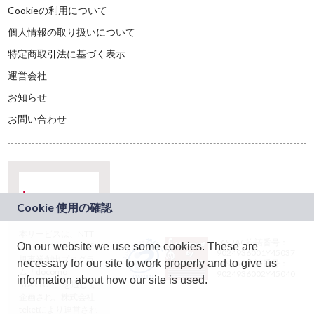
Cookieの利用について
個人情報の取り扱いについて
特定商取引法に基づく表示
運営会社
お知らせ
お問い合わせ
本サービスは、NTT
JASRAC許諾番号：
On our website we use some cookies. These are
ドコモグループの新
9024936001Y45037
規事業創出プログラ
necessary for our site to work properly and to give us
JASRAC許諾番号：
ム「docomo
9024936002Y45040
information about how our site is used.
STARTUP」を通じて
企画され、株式会社
teketにより運営され