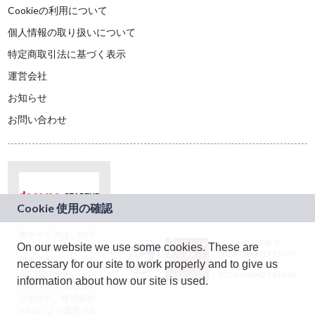
Cookieの利用について
個人情報の取り扱いについて
特定商取引法に基づく表示
運営会社
お知らせ
お問い合わせ
本サービスは、NTT
JASRAC許諾番号：
On our website we use some cookies. These are
ドコモグループの新
9024936001Y45037
規事業創出プログラ
necessary for our site to work properly and to give us
JASRAC許諾番号：
ム「docomo
9024936002Y45040
information about how our site is used.
STARTUP」を通じて
企画され、株式会社
teketにより運営され