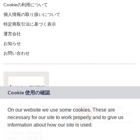
Cookieの利用について
個人情報の取り扱いについて
特定商取引法に基づく表示
運営会社
お知らせ
お問い合わせ
本サービスは、NTT
JASRAC許諾番号：
On our website we use some cookies. These are
ドコモグループの新
9024936001Y45037
規事業創出プログラ
necessary for our site to work properly and to give us
JASRAC許諾番号：
ム「docomo
9024936002Y45040
information about how our site is used.
STARTUP」を通じて
企画され、株式会社
teketにより運営され