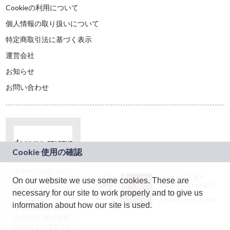
Cookieの利用について
個人情報の取り扱いについて
特定商取引法に基づく表示
運営会社
お知らせ
お問い合わせ
本サービスは、NTT
JASRAC許諾番号：
On our website we use some cookies. These are
ドコモグループの新
9024936001Y45037
規事業創出プログラ
necessary for our site to work properly and to give us
JASRAC許諾番号：
ム「docomo
9024936002Y45040
information about how our site is used.
STARTUP」を通じて
企画され、株式会社
teketにより運営され