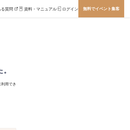
無料でイベント集客
ある質問
資料・マニュアル
ログイン
た。
在利用でき