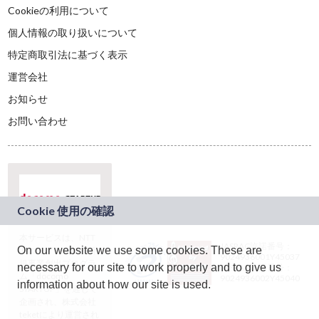
Cookieの利用について
個人情報の取り扱いについて
特定商取引法に基づく表示
運営会社
お知らせ
お問い合わせ
本サービスは、NTT
JASRAC許諾番号：
On our website we use some cookies. These are
ドコモグループの新
9024936001Y45037
規事業創出プログラ
necessary for our site to work properly and to give us
JASRAC許諾番号：
ム「docomo
9024936002Y45040
information about how our site is used.
STARTUP」を通じて
企画され、株式会社
teketにより運営され