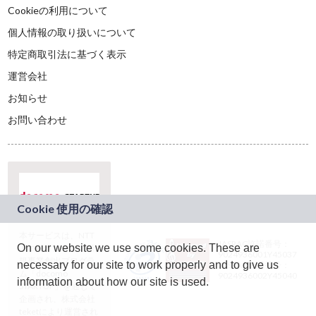
Cookieの利用について
個人情報の取り扱いについて
特定商取引法に基づく表示
運営会社
お知らせ
お問い合わせ
本サービスは、NTT
JASRAC許諾番号：
On our website we use some cookies. These are
ドコモグループの新
9024936001Y45037
規事業創出プログラ
necessary for our site to work properly and to give us
JASRAC許諾番号：
ム「docomo
9024936002Y45040
information about how our site is used.
STARTUP」を通じて
企画され、株式会社
teketにより運営され