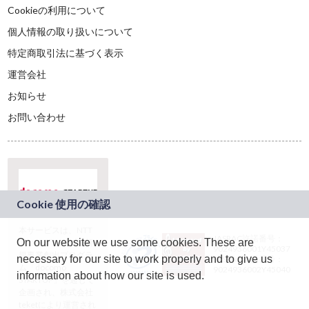
Cookieの利用について
個人情報の取り扱いについて
特定商取引法に基づく表示
運営会社
お知らせ
お問い合わせ
本サービスは、NTT
JASRAC許諾番号：
On our website we use some cookies. These are
ドコモグループの新
9024936001Y45037
規事業創出プログラ
necessary for our site to work properly and to give us
JASRAC許諾番号：
ム「docomo
9024936002Y45040
information about how our site is used.
STARTUP」を通じて
企画され、株式会社
teketにより運営され