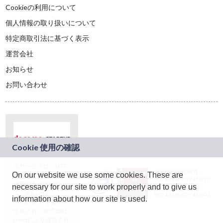
Cookieの利用について
個人情報の取り扱いについて
特定商取引法に基づく表示
運営会社
お知らせ
お問い合わせ
本サービスは、NTT
JASRAC許諾番号：
On our website we use some cookies. These are
ドコモグループの新
9024936001Y45037
規事業創出プログラ
necessary for our site to work properly and to give us
JASRAC許諾番号：
ム「docomo
9024936002Y45040
information about how our site is used.
STARTUP」を通じて
企画され、株式会社
teketにより運営され