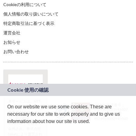
Cookieの利用について
個人情報の取り扱いについて
特定商取引法に基づく表示
運営会社
お知らせ
お問い合わせ
本サービスは、NTT
JASRAC許諾番号：
On our website we use some cookies. These are
ドコモグループの新
9024936001Y45037
規事業創出プログラ
necessary for our site to work properly and to give us
JASRAC許諾番号：
ム「docomo
9024936002Y45040
information about how our site is used.
STARTUP」を通じて
企画され、株式会社
teketにより運営され