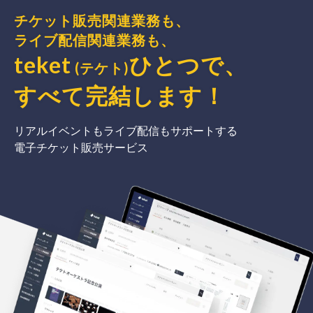
チケット販売関連業務も、
ライブ配信関連業務も、
teket
ひとつで、
(テケト)
すべて完結
します
！
リアルイベントもライブ配信もサポートする
電子チケット販売サービス