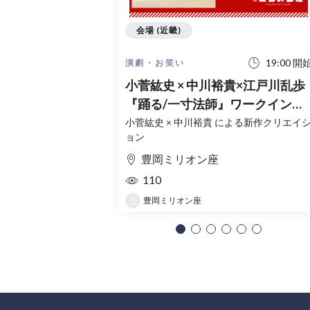
会場 (近畿)
19:00 開
演劇・お笑い
小菅紘史 × 中川裕貴×江戸川乱歩
『踊る/一寸法師』ワークインプ
ログレス
小菅紘史 × 中川裕貴 による新作クリエイ
ョン
豊岡ミリオン座
110
豊岡ミリオン座