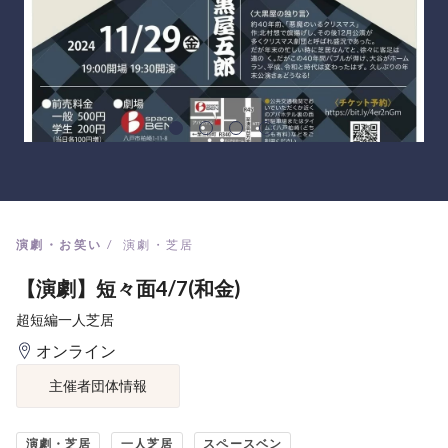
演劇・お笑い
演劇・芝居
【演劇】短々面4/7(和金)
超短編一人芝居
オンライン
主催者団体情報
演劇・芝居
一人芝居
スペースベン