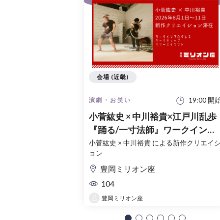
会場 (近畿)
19:00 開
演劇・お笑い
小菅紘史 × 中川裕貴×江戸川乱歩
『踊る/一寸法師』ワークインプ
ログレス
小菅紘史 × 中川裕貴 による新作クリエイ
ョン
豊岡ミリオン座
104
豊岡ミリオン座