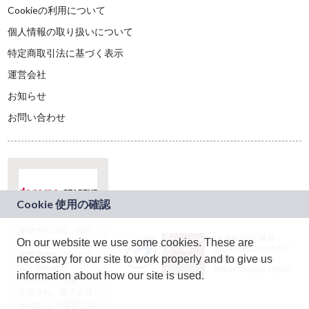
Cookieの利用について
個人情報の取り扱いについて
特定商取引法に基づく表示
運営会社
お知らせ
お問い合わせ
本サービスは、NTT
JASRAC許諾番号：
On our website we use some cookies. These are
ドコモグループの新
9024936001Y45037
規事業創出プログラ
necessary for our site to work properly and to give us
JASRAC許諾番号：
ム「docomo
9024936002Y45040
information about how our site is used.
STARTUP」を通じて
企画され、株式会社
teketにより運営され