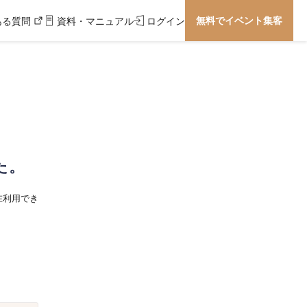
無料でイベント集客
ある質問
資料・マニュアル
ログイン
た。
在利用でき