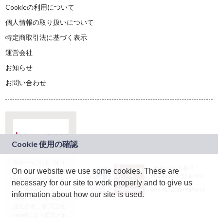
Cookieの利用について
個人情報の取り扱いについて
特定商取引法に基づく表示
運営会社
お知らせ
お問い合わせ
本サービスは、NTT
JASRAC許諾番号：
On our website we use some cookies. These are
ドコモグループの新
9024936001Y45037
規事業創出プログラ
necessary for our site to work properly and to give us
JASRAC許諾番号：
ム「docomo
9024936002Y45040
information about how our site is used.
STARTUP」を通じて
企画され、株式会社
teketにより運営され