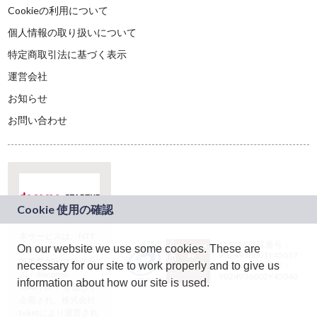
Cookieの利用について
個人情報の取り扱いについて
特定商取引法に基づく表示
運営会社
お知らせ
お問い合わせ
本サービスは、NTT
JASRAC許諾番号：
On our website we use some cookies. These are
ドコモグループの新
9024936001Y45037
規事業創出プログラ
necessary for our site to work properly and to give us
JASRAC許諾番号：
ム「docomo
9024936002Y45040
information about how our site is used.
STARTUP」を通じて
企画され、株式会社
teketにより運営され