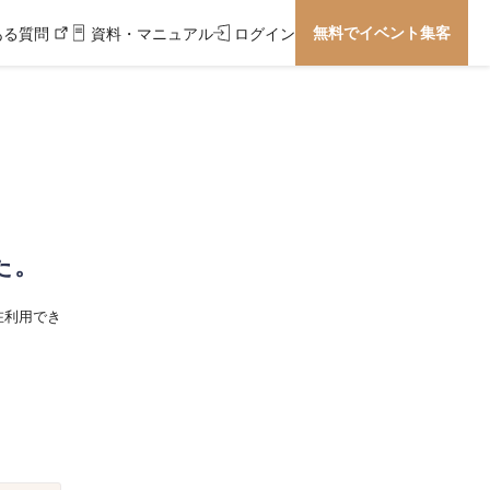
無料でイベント集客
ある質問
資料・マニュアル
ログイン
た。
在利用でき