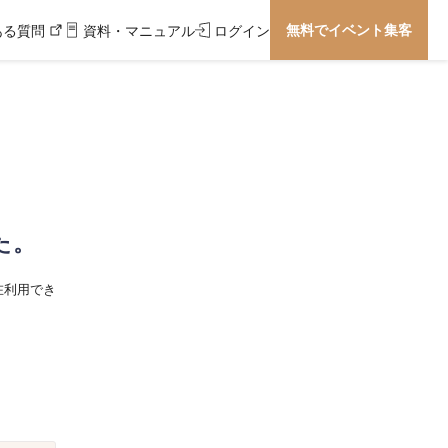
無料でイベント集客
ある質問
資料・マニュアル
ログイン
た。
在利用でき