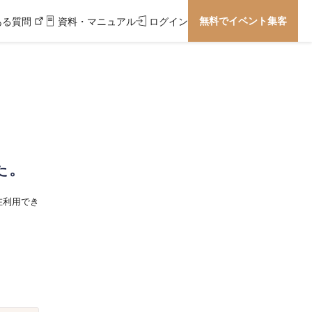
無料でイベント集客
ある質問
資料・マニュアル
ログイン
た。
在利用でき