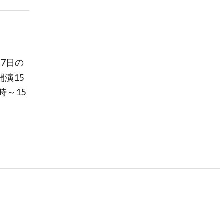
7日の
演15
時～15