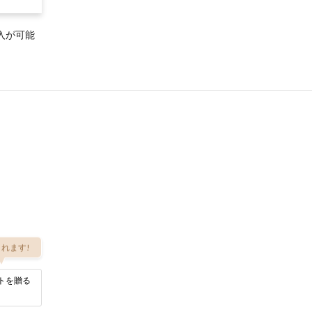
入が可能
れます!
トを贈る