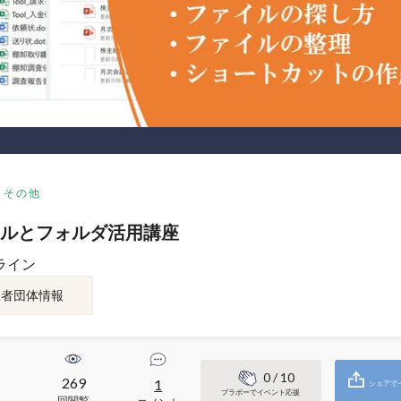
その他
ルとフォルダ活用講座
ライン
催者団体情報
0
/ 10
269
1
シェアで
ブラボーでイベント応援
回閲覧