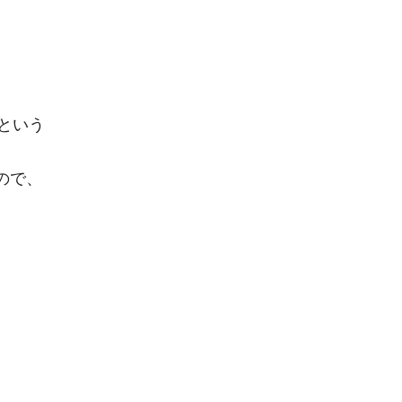
という
ので、