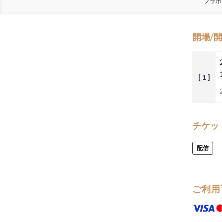
ブラボ
開場/
[ 1 ]
チケッ
配信
ご利用