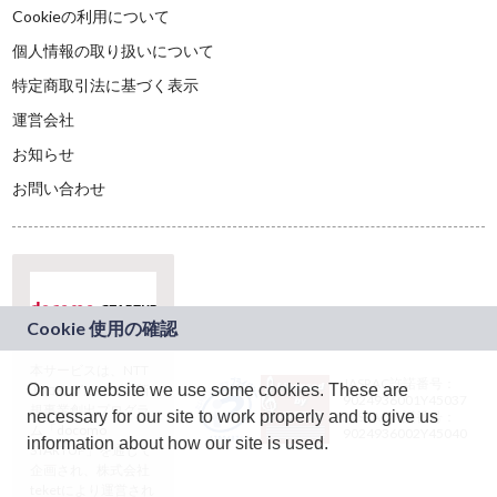
Cookieの利用について
個人情報の取り扱いについて
特定商取引法に基づく表示
運営会社
お知らせ
お問い合わせ
本サービスは、NTT
JASRAC許諾番号：
On our website we use some cookies. These are
ドコモグループの新
9024936001Y45037
規事業創出プログラ
necessary for our site to work properly and to give us
JASRAC許諾番号：
ム「docomo
9024936002Y45040
information about how our site is used.
STARTUP」を通じて
企画され、株式会社
teketにより運営され