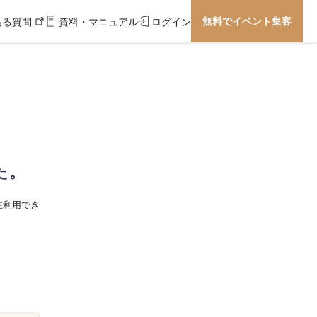
無料でイベント集客
ある質問
資料・マニュアル
ログイン
た。
在利用でき