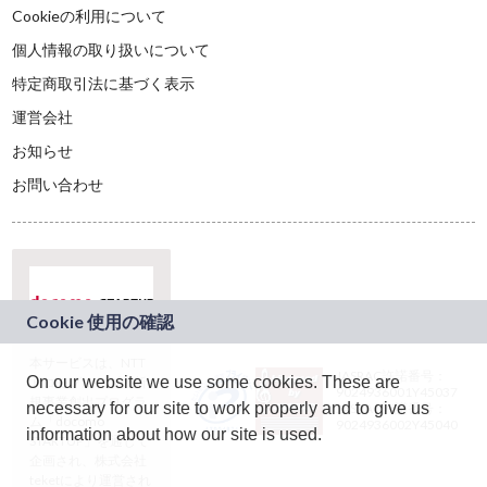
Cookieの利用について
個人情報の取り扱いについて
特定商取引法に基づく表示
運営会社
お知らせ
お問い合わせ
本サービスは、NTT
JASRAC許諾番号：
On our website we use some cookies. These are
ドコモグループの新
9024936001Y45037
規事業創出プログラ
necessary for our site to work properly and to give us
JASRAC許諾番号：
ム「docomo
9024936002Y45040
information about how our site is used.
STARTUP」を通じて
企画され、株式会社
teketにより運営され