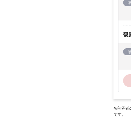
観
※主催者
です。