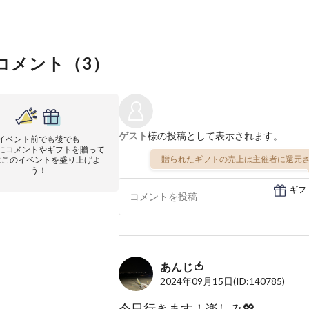
コメント（
3
）
ゲスト
様の投稿として表示されます。
イベント前でも後でも
にコメントやギフトを贈って
贈られたギフトの売上は主催者に還元さ
にこのイベントを盛り上げよ
う！
ギフ
あんじ🍅
2024年09月15日
(ID:140785)
今日行きます！楽しみ💖