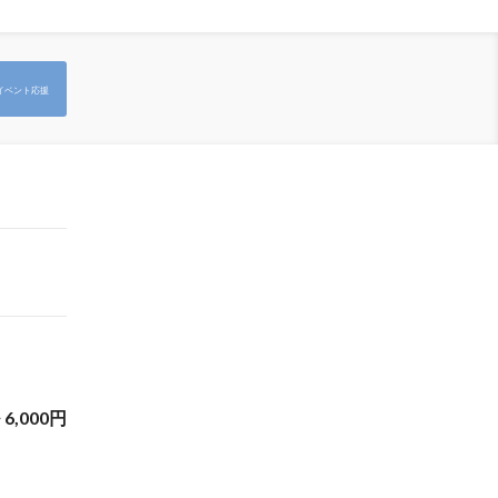
イベント応援
~
6,000
円