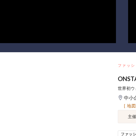
ファッシ
ONS
世界初ウ
中小
[ 地
主
ファッ