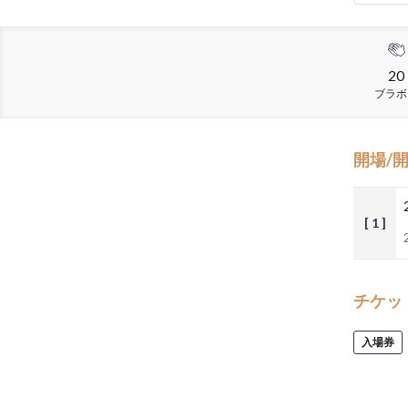
20
ブラボ
開場/
[ 1 ]
チケッ
入場券