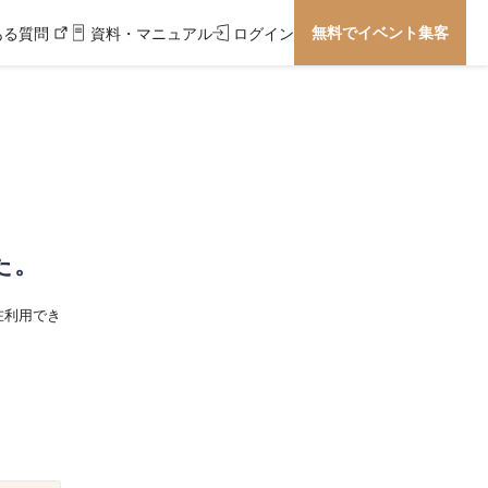
無料でイベント集客
ある質問
資料・マニュアル
ログイン
た。
在利用でき