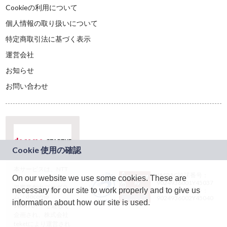
Cookieの利用について
個人情報の取り扱いについて
特定商取引法に基づく表示
運営会社
お知らせ
お問い合わせ
本サービスは、NTT
JASRAC許諾番号：
On our website we use some cookies. These are
ドコモグループの新
9024936001Y45037
規事業創出プログラ
necessary for our site to work properly and to give us
JASRAC許諾番号：
ム「docomo
9024936002Y45040
information about how our site is used.
STARTUP」を通じて
企画され、株式会社
teketにより運営され