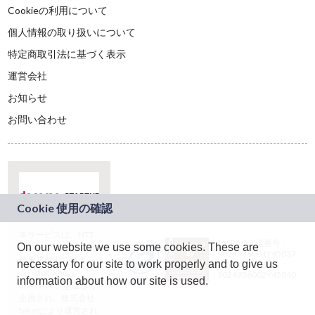
Cookieの利用について
個人情報の取り扱いについて
特定商取引法に基づく表示
運営会社
お知らせ
お問い合わせ
本サービスは、NTT
JASRAC許諾番号：
On our website we use some cookies. These are
ドコモグループの新
9024936001Y45037
規事業創出プログラ
necessary for our site to work properly and to give us
JASRAC許諾番号：
ム「docomo
9024936002Y45040
information about how our site is used.
STARTUP」を通じて
企画され、株式会社
teketにより運営され