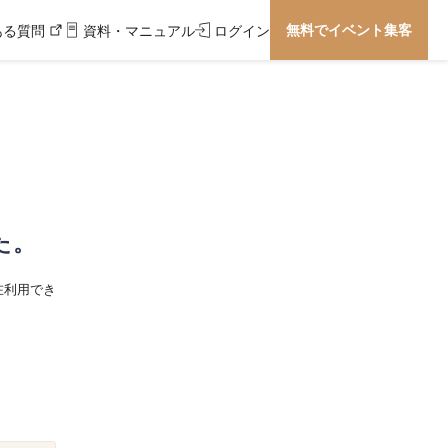
無料でイベント集客
ある質問
資料・マニュアル
ログイン
た。
在利用でき