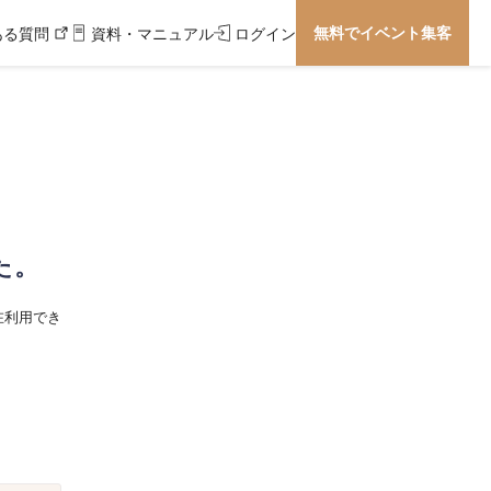
無料でイベント集客
ある質問
資料・マニュアル
ログイン
た。
在利用でき