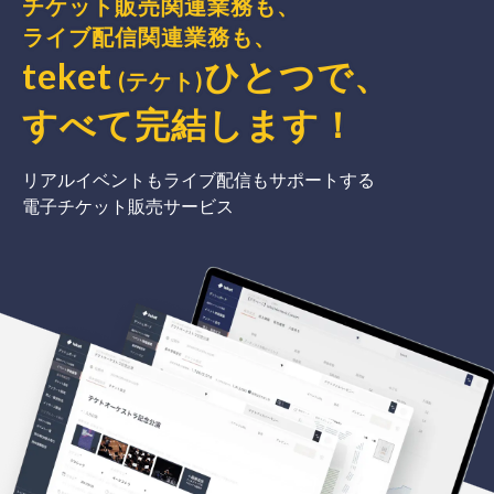
チケット販売関連業務も、
ライブ配信関連業務も、
teket
ひとつで、
(テケト)
すべて完結
します
！
リアルイベントもライブ配信もサポートする
電子チケット販売サービス