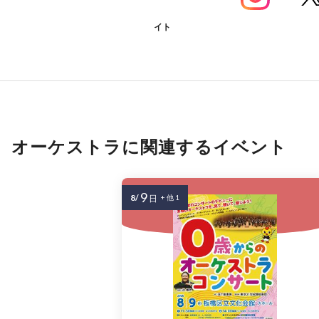
イト
オーケストラに関連するイベント
9
8/
日
+ 他 1