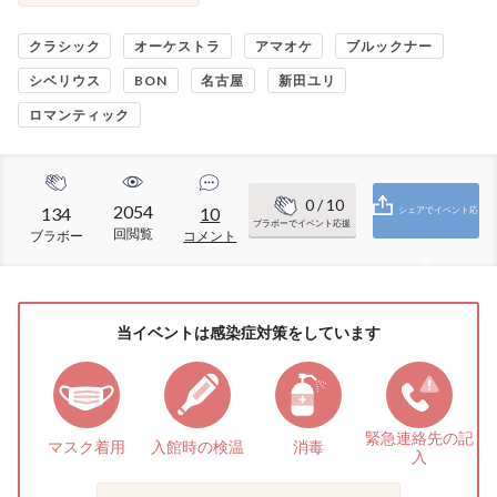
クラシック
オーケストラ
アマオケ
ブルックナー
シベリウス
BON
名古屋
新田ユリ
ロマンティック
0
/ 10
2054
134
10
シェアでイベント応
ブラボーでイベント応援
回閲覧
ブラボー
コメント
援
当イベントは感染症対策をしています
緊急連絡先の
記
マスク着用
入館時の検温
消毒
入