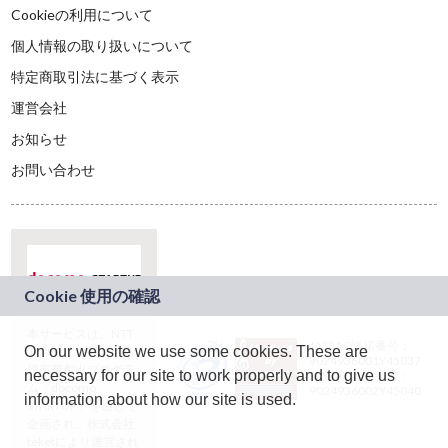
Cookieの利用について
個人情報の取り扱いについて
特定商取引法に基づく表示
運営会社
お知らせ
お問い合わせ
本サービスは、NTT
JASRAC許諾番号：
On our website we use some cookies. These are
ドコモグループの新
9024936001Y45037
規事業創出プログラ
necessary for our site to work properly and to give us
JASRAC許諾番号：
ム「docomo
9024936002Y45040
information about how our site is used.
STARTUP」を通じて
企画され、株式会社
teketにより運営され