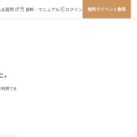
無料でイベント集客
ある質問
資料・マニュアル
ログイン
た。
在利用でき