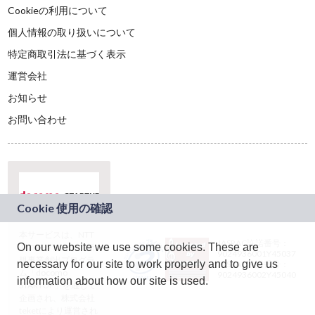
Cookieの利用について
個人情報の取り扱いについて
特定商取引法に基づく表示
運営会社
お知らせ
お問い合わせ
本サービスは、NTT
JASRAC許諾番号：
On our website we use some cookies. These are
ドコモグループの新
9024936001Y45037
規事業創出プログラ
necessary for our site to work properly and to give us
JASRAC許諾番号：
ム「docomo
9024936002Y45040
information about how our site is used.
STARTUP」を通じて
企画され、株式会社
teketにより運営され