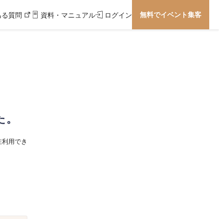
無料でイベント集客
ある質問
資料・マニュアル
ログイン
た。
在利用でき