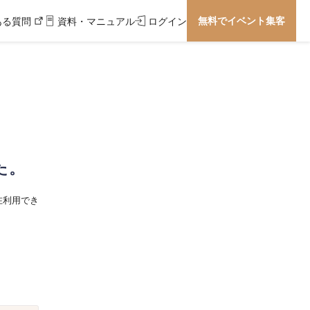
無料でイベント集客
ある質問
資料・マニュアル
ログイン
た。
在利用でき