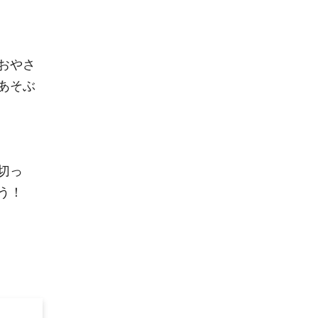
おやさ
あそぶ
切っ
う！