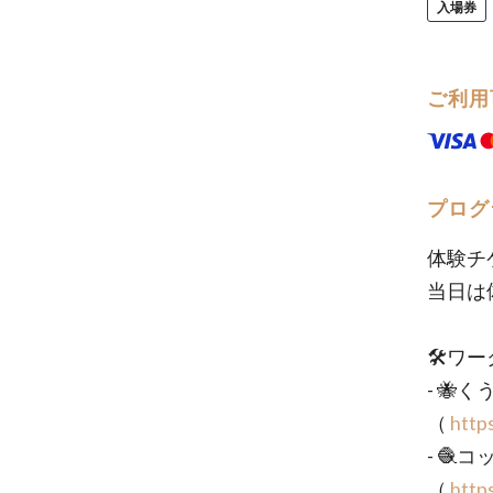
入場券
ご利用
プログ
体験チ
当日は
🛠ワ
- 
（
http
- 🧶
（
http