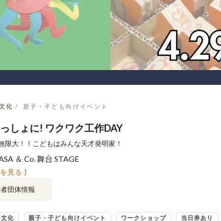
文化
親子・子ども向けイベント
っしょに! ワクワク工作DAY
無限大！！こどもはみんな天才発明家！
SA ＆ Co. 舞台 STAGE
図を見る ]
催者団体情報
・文化
親子・子ども向けイベント
ワークショップ
当日券あり