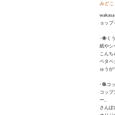
みどこ
waka
ョップ
- 
紙やシ
こんち
ペタペ
ゅうが
- 🧶
コップ
ー。
さんぽ