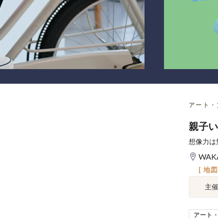
アート・
親子い
想像力は
WAKA
[ 地
主
アート