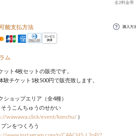
全
2
料金帯
可能支払方法
購入方
ラム
ケット4枚セットの販売です。
体験チケット1枚500円で販売致します。
ークショップエリア（全4種）
くうそうこんちゅうのせかい
s://wawawa.click/event/konchu/
）
コップンをつくろう
s://www.instagram.com/p/C4ACH5_L2oP/?