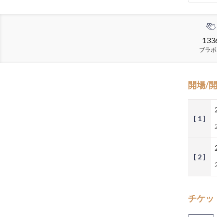
133
ブラボ
開場/
[ 1 ]
[ 2 ]
チケッ