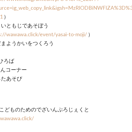
urce=ig_web_copy_link&igsh=MzRlODBiNWFlZA%3D%
=1
）
やさいともじであそぼう
s://wawawa.click/event/yasai-to-moji/
）
けだまようかいをつくろう
ひろば
えほんコーナー
かるたあそび
 こどものためのでざいんぷろじぇくと
/wawawa.click/