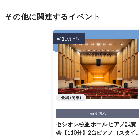
その他に関連するイベント
10
8/
月
+ 他 4
会場 (関東)
売り切れ
セシオン杉並 ホール ピアノ試奏
会【110分】2台ピアノ（スタイ