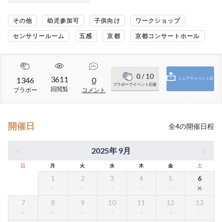
その他
幼児参加可
子供向け
ワークショップ
センサリールーム
五感
京都
京都コンサートホール
0
/ 10
3611
1346
0
シェアでイベント応
ブラボーでイベント応援
回閲覧
ブラボー
コメント
援
開催日
全
4
の開催日程
2025年 9月
日
月
火
水
木
金
土
1
2
3
4
5
6
7
8
9
10
11
12
13