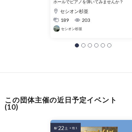
ンウェイ・ベーゼンドルファー
ホールでピアノを弾いてみませんか？
セシオン杉並
189
203
セシオン杉並
この団体主催の近日予定イベント
(10)
22
8/
土
+ 他 1