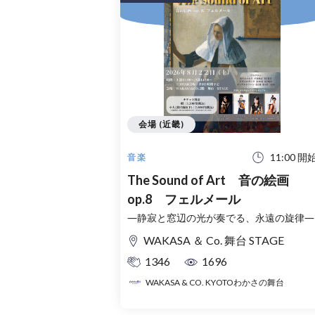
会場 (近畿)
11:00 開
音楽
The Sound of Art 音の絵画
op.8 フェルメール
―静寂と窓辺の光が奏でる、永遠の旋律―
WAKASA ＆ Co. 舞台 STAGE
1346
1696
WAKASA & CO. KYOTOわかさの舞台