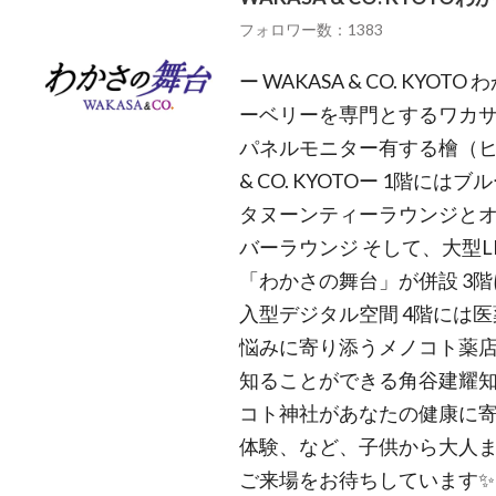
フォロワー数：1383
ー WAKASA & CO. KYO
ーベリーを専門とするワカサ
パネルモニター有する檜（ヒノ
& CO. KYOTOー 1階に
タヌーンティーラウンジと
バーラウンジ そして、大型
「わかさの舞台」が併設 3
入型デジタル空間 4階には
悩みに寄り添うメノコト薬
知ることができる角谷建耀知
コト神社があなたの健康に寄
体験、など、子供から大人
ご来場をお待ちしています✨