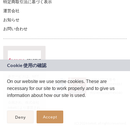
特定商取引法に基づく表示
運営会社
お知らせ
お問い合わせ
本サービスは、NTT
JASRAC許諾番号：
On our website we use some cookies. These are
ドコモグループの新
9024936001Y45037
規事業創出プログラ
necessary for our site to work properly and to give us
JASRAC許諾番号：
ム「docomo
9024936002Y45040
information about how our site is used.
STARTUP」を通じて
企画され、株式会社
teketにより運営され
ています。
Accept
Deny
(C) 2026 teket. all rights reserved.