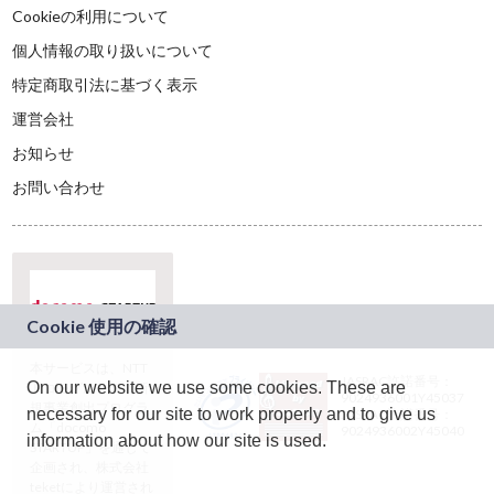
Cookieの利用について
個人情報の取り扱いについて
特定商取引法に基づく表示
運営会社
お知らせ
お問い合わせ
本サービスは、NTT
JASRAC許諾番号：
On our website we use some cookies. These are
ドコモグループの新
9024936001Y45037
規事業創出プログラ
necessary for our site to work properly and to give us
JASRAC許諾番号：
ム「docomo
9024936002Y45040
information about how our site is used.
STARTUP」を通じて
企画され、株式会社
teketにより運営され