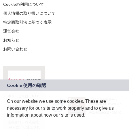
Cookieの利用について
個人情報の取り扱いについて
特定商取引法に基づく表示
運営会社
お知らせ
お問い合わせ
本サービスは、NTT
JASRAC許諾番号：
On our website we use some cookies. These are
ドコモグループの新
9024936001Y45037
規事業創出プログラ
necessary for our site to work properly and to give us
JASRAC許諾番号：
ム「docomo
9024936002Y45040
information about how our site is used.
STARTUP」を通じて
企画され、株式会社
teketにより運営され