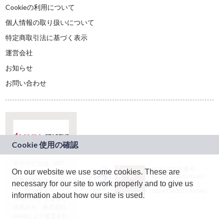
Cookieの利用について
個人情報の取り扱いについて
特定商取引法に基づく表示
運営会社
お知らせ
お問い合わせ
本サービスは、NTT
JASRAC許諾番号：
On our website we use some cookies. These are
ドコモグループの新
9024936001Y45037
規事業創出プログラ
necessary for our site to work properly and to give us
JASRAC許諾番号：
ム「docomo
9024936002Y45040
information about how our site is used.
STARTUP」を通じて
企画され、株式会社
teketにより運営され