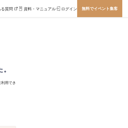
無料でイベント集客
ある質問
資料・マニュアル
ログイン
た。
在利用でき