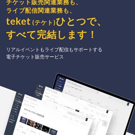
チケット販売関連業務も、
ライブ配信関連業務も、
teket
ひとつで、
(テケト)
すべて完結
します
！
リアルイベントもライブ配信もサポートする
電子チケット販売サービス