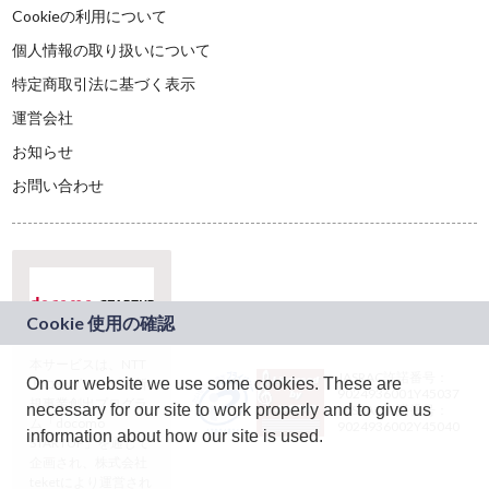
Cookieの利用について
個人情報の取り扱いについて
特定商取引法に基づく表示
運営会社
お知らせ
お問い合わせ
本サービスは、NTT
JASRAC許諾番号：
On our website we use some cookies. These are
ドコモグループの新
9024936001Y45037
規事業創出プログラ
necessary for our site to work properly and to give us
JASRAC許諾番号：
ム「docomo
9024936002Y45040
information about how our site is used.
STARTUP」を通じて
企画され、株式会社
teketにより運営され