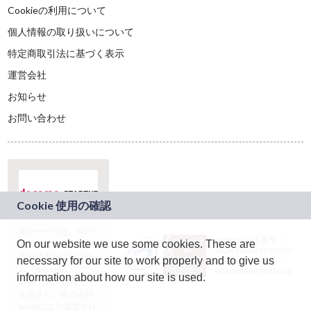
Cookieの利用について
個人情報の取り扱いについて
特定商取引法に基づく表示
運営会社
お知らせ
お問い合わせ
本サービスは、NTT
JASRAC許諾番号：
On our website we use some cookies. These are
ドコモグループの新
9024936001Y45037
規事業創出プログラ
necessary for our site to work properly and to give us
JASRAC許諾番号：
ム「docomo
9024936002Y45040
information about how our site is used.
STARTUP」を通じて
企画され、株式会社
teketにより運営され